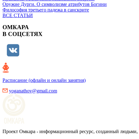
Оружие Дурги. О символизме атрибутов Богини
Философия третьего падежа в санскрите
ВСЕ СТАТЬИ
ОМКАРА
В СОЦСЕТЯХ
Расписание (офлайн и онлайн занятия)
yoganathov@gmail.com
Проект Омкара - информационный ресурс, созданный людьми, 