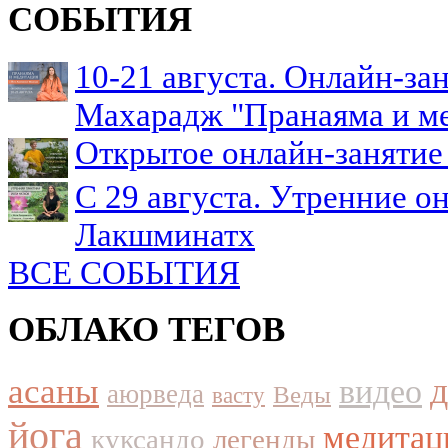
СОБЫТИЯ
10-21 августа. Онлайн-з
Махарадж "Пранаяма и м
Открытое онлайн-занятие 
С 29 августа. Утренние о
Лакшминатх
ВСЕ СОБЫТИЯ
ОБЛАКО ТЕГОВ
асаны
видео
аюрведа
Веды
васту
йога
медитац
куксандо
легенды