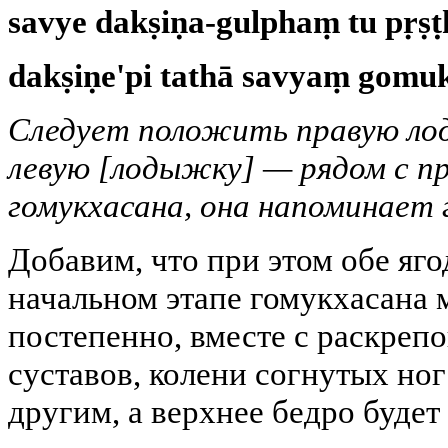
s
avye dakṣiṇa-gulphaṃ tu pṛṣṭ
dakṣiṇe'pi tathā savyaṃ gom
Следует положить правую лод
левую [лодыжку] — рядом с пр
гомукхасана, она напоминает г
Добавим, что при этом обе яг
начальном этапе гомукхасана 
постепенно, вместе с раскреп
суставов, колени согнутых ног
другим, а верхнее бедро будет