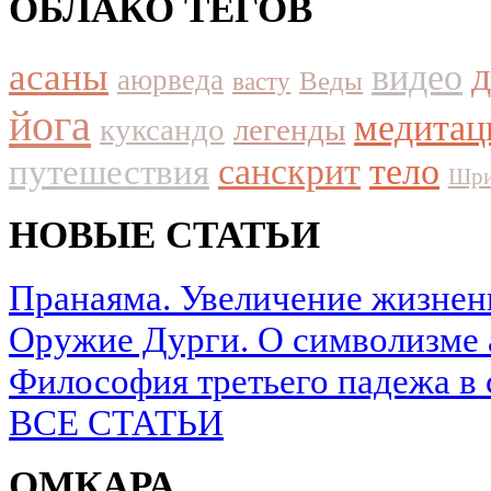
ОБЛАКО ТЕГОВ
асаны
видео
аюрведа
Веды
васту
йога
медитац
куксандо
легенды
путешествия
санскрит
тело
Шри
НОВЫЕ СТАТЬИ
Пранаяма. Увеличение жизнен
Оружие Дурги. О символизме 
Философия третьего падежа в 
ВСЕ СТАТЬИ
ОМКАРА