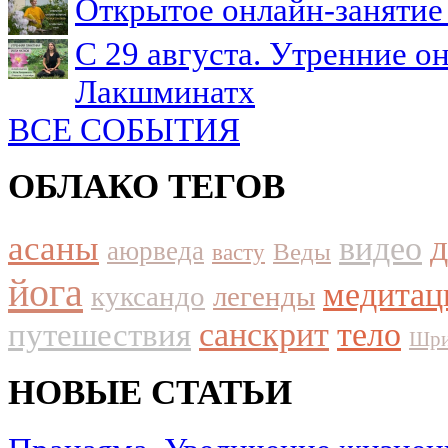
Открытое онлайн-занятие 
С 29 августа. Утренние о
Лакшминатх
ВСЕ СОБЫТИЯ
ОБЛАКО ТЕГОВ
асаны
видео
аюрведа
Веды
васту
йога
медитац
куксандо
легенды
путешествия
санскрит
тело
Шри
НОВЫЕ СТАТЬИ