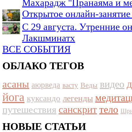
Махарадж "Пранаяма и м
Открытое онлайн-занятие 
С 29 августа. Утренние о
Лакшминатх
ВСЕ СОБЫТИЯ
ОБЛАКО ТЕГОВ
асаны
видео
аюрведа
Веды
васту
йога
медитац
куксандо
легенды
путешествия
санскрит
тело
Шри
НОВЫЕ СТАТЬИ