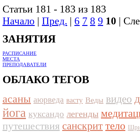
Статьи 181 - 183 из 183
Начало
|
Пред.
|
6
7
8
9
10
| Сле
ЗАНЯТИЯ
РАСПИСАНИЕ
МЕСТА
ПРЕПОДАВАТЕЛИ
ОБЛАКО ТЕГОВ
асаны
видео
аюрведа
Веды
васту
йога
медитац
куксандо
легенды
путешествия
санскрит
тело
Шри