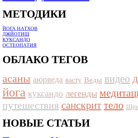
МЕТОДИКИ
ЙОГА НАТХОВ
ДЖЙОТИШ
КУКСАНДО
ОСТЕОПАТИЯ
ОБЛАКО ТЕГОВ
асаны
видео
аюрведа
Веды
васту
йога
медитац
куксандо
легенды
путешествия
санскрит
тело
Шри
НОВЫЕ СТАТЬИ