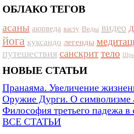
ОБЛАКО ТЕГОВ
асаны
видео
аюрведа
Веды
васту
йога
медитац
куксандо
легенды
путешествия
санскрит
тело
Шри
НОВЫЕ СТАТЬИ
Пранаяма. Увеличение жизнен
Оружие Дурги. О символизме 
Философия третьего падежа в 
ВСЕ СТАТЬИ