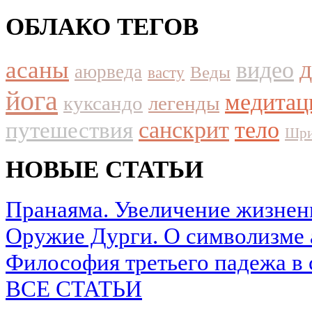
ОБЛАКО ТЕГОВ
асаны
видео
аюрведа
Веды
васту
йога
медитац
куксандо
легенды
путешествия
санскрит
тело
Шри
НОВЫЕ СТАТЬИ
Пранаяма. Увеличение жизнен
Оружие Дурги. О символизме 
Философия третьего падежа в 
ВСЕ СТАТЬИ