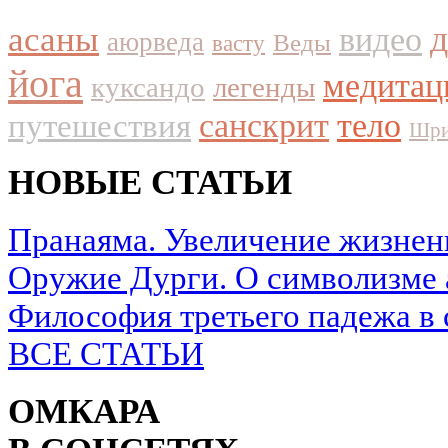
асаны
видео
аюрведа
Веды
васту
йога
медитац
куксандо
легенды
путешествия
санскрит
тело
Шри
НОВЫЕ СТАТЬИ
Пранаяма. Увеличение жизнен
Оружие Дурги. О символизме 
Философия третьего падежа в 
ВСЕ СТАТЬИ
ОМКАРА