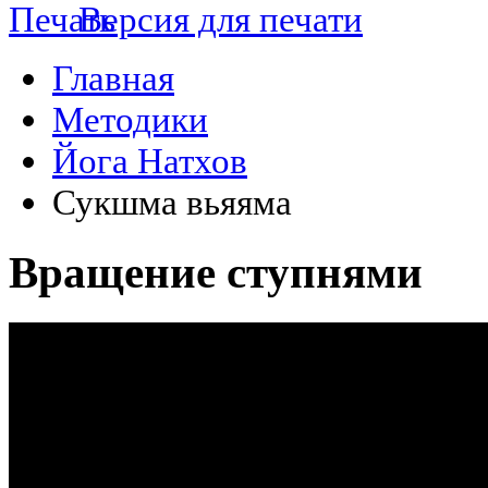
Версия для печати
Главная
Методики
Йога Натхов
Сукшма вьяяма
Вращение ступнями