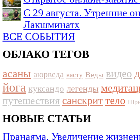
С 29 августа. Утренние о
Лакшминатх
ВСЕ СОБЫТИЯ
ОБЛАКО ТЕГОВ
асаны
видео
аюрведа
Веды
васту
йога
медитац
куксандо
легенды
путешествия
санскрит
тело
Шри
НОВЫЕ СТАТЬИ
Пранаяма. Увеличение жизнен