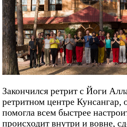
Закончился ретрит с Йоги Алл
ретритном центре Кунсангар, 
помогла всем быстрее настроит
происходит внутри и вовне, сд