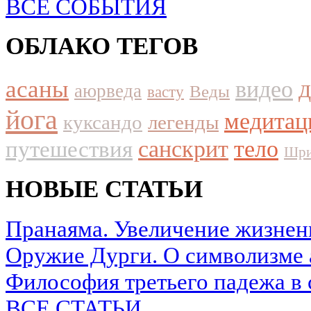
ВСЕ СОБЫТИЯ
ОБЛАКО ТЕГОВ
асаны
видео
аюрведа
Веды
васту
йога
медитац
куксандо
легенды
путешествия
санскрит
тело
Шри
НОВЫЕ СТАТЬИ
Пранаяма. Увеличение жизнен
Оружие Дурги. О символизме 
Философия третьего падежа в 
ВСЕ СТАТЬИ