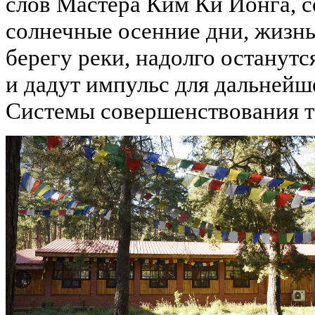
слов Мастера Ким Ки Йонга, с
солнечные осенние дни, жизнь
берегу реки, надолго останут
и дадут импульс для дальнейш
Системы совершенствования те