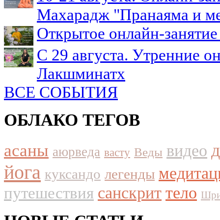
Махарадж "Пранаяма и м
Открытое онлайн-занятие 
С 29 августа. Утренние о
Лакшминатх
ВСЕ СОБЫТИЯ
ОБЛАКО ТЕГОВ
асаны
видео
аюрведа
Веды
васту
йога
медитац
куксандо
легенды
путешествия
санскрит
тело
Шри