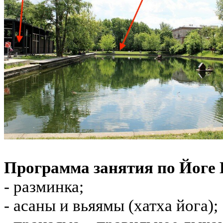
Программа занятия по Йоге 
- разминка;
- асаны и вьяямы (хатха йога);