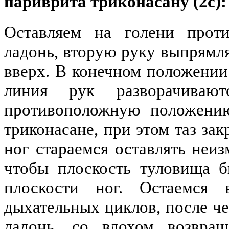
париврита триконасану (2с):
Оставляем на голени прот
ладонь, вторую руку выпрямл
вверх. В конечном положении
линия рук разворачивают
противоположную положению
триконасане, при этом таз за
ног стараемся оставлять неи
чтобы плоскость туловища б
плоскости ног. Остаемся 
дыхательных циклов, после ч
ладонь, со вдохом возвращ