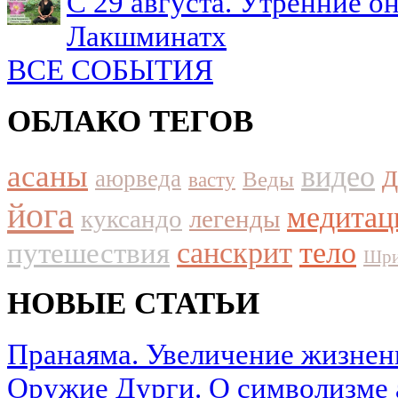
С 29 августа. Утренние о
Лакшминатх
ВСЕ СОБЫТИЯ
ОБЛАКО ТЕГОВ
асаны
видео
аюрведа
Веды
васту
йога
медитац
куксандо
легенды
путешествия
санскрит
тело
Шри
НОВЫЕ СТАТЬИ
Пранаяма. Увеличение жизнен
Оружие Дурги. О символизме 